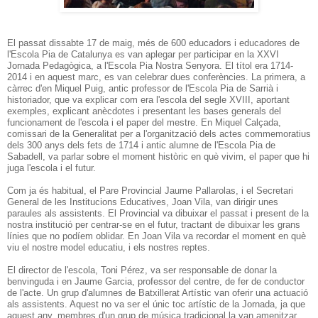
El passat dissabte 17 de maig, més de 600 educadors i educadores de
l'Escola Pia de Catalunya es van aplegar per participar en la XXVI
Jornada Pedagògica, a l'Escola Pia Nostra Senyora. El títol era 1714-
2014 i en aquest marc, es van celebrar dues conferències. La primera, a
càrrec d'en Miquel Puig, antic professor de l'Escola Pia de Sarrià i
historiador, que va explicar com era l'escola del segle XVIII, aportant
exemples, explicant anècdotes i presentant les bases generals del
funcionament de l'escola i el paper del mestre. En Miquel Calçada,
comissari de la Generalitat per a l'organització dels actes commemoratius
dels 300 anys dels fets de 1714 i antic alumne de l'Escola Pia de
Sabadell, va parlar sobre el moment històric en què vivim, el paper que hi
juga l'escola i el futur.
Com ja és habitual, el Pare Provincial Jaume Pallarolas, i el Secretari
General de les Institucions Educatives, Joan Vila, van dirigir unes
paraules als assistents. El Provincial va dibuixar el passat i present de la
nostra institució per centrar-se en el futur, tractant de dibuixar les grans
línies que no podíem oblidar. En Joan Vila va recordar el moment en què
viu el nostre model educatiu, i els nostres reptes.
El director de l'escola, Toni Pérez, va ser responsable de donar la
benvinguda i en Jaume Garcia, professor del centre, de fer de conductor
de l'acte. Un grup d'alumnes de Batxillerat Artístic van oferir una actuació
als assistents. Aquest no va ser el únic toc artístic de la Jornada, ja que
aquest any, membres d'un grup de música tradicional la van amenitzar